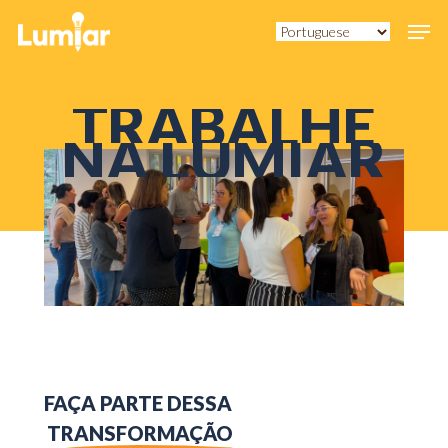
Skip
Men
to
main
content
TRABALHE
NA
LUMIAR
FAÇA PARTE DESSA
TRANSFORMAÇÃO